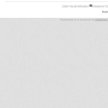
Vilkår
|
Om KeglePortalen
|
Vejledninger
|
F
Kegle
Kegleportalen er en sportsportal fra
ClubPeople 