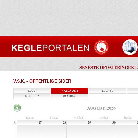
SENESTE OPDATERINGER
|
V.S.K. - OFFENTLIGE SIDER
KLUB
KALENDER
EVENTS
BILLEDER
BOOKING
AUGUST, 2026
mandag
tirsdag
onsdag
torsdag
fredag
31
27
28
29
30