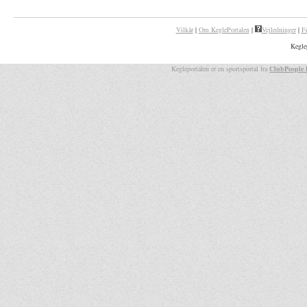
Vilkår
|
Om KeglePortalen
|
Vejledninger
|
F
Kegle
Kegleportalen er en sportsportal fra
ClubPeople 