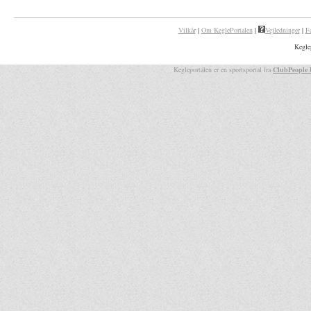
Vilkår
|
Om KeglePortalen
|
Vejledninger
|
F
Kegle
Kegleportalen er en sportsportal fra
ClubPeople 