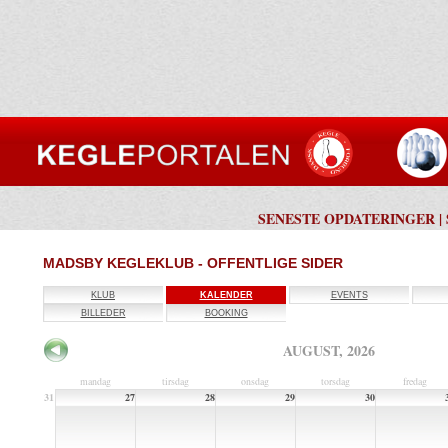
SENESTE OPDATERINGER
|
MADSBY KEGLEKLUB - OFFENTLIGE SIDER
KLUB
KALENDER
EVENTS
BILLEDER
BOOKING
AUGUST, 2026
mandag
tirsdag
onsdag
torsdag
fredag
31
27
28
29
30