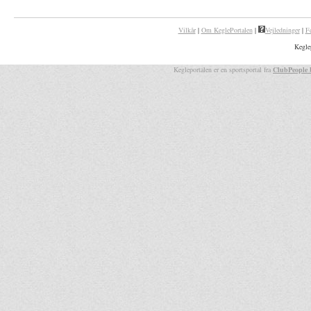
Vilkår
|
Om KeglePortalen
|
Vejledninger
|
F
Kegle
Kegleportalen er en sportsportal fra
ClubPeople 