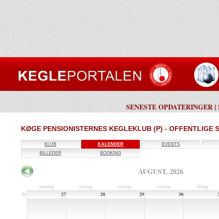
SENESTE OPDATERINGER
|
KØGE PENSIONISTERNES KEGLEKLUB (P) - OFFENTLIGE 
KLUB
KALENDER
EVENTS
BILLEDER
BOOKING
AUGUST, 2026
mandag
tirsdag
onsdag
torsdag
fredag
31
27
28
29
30