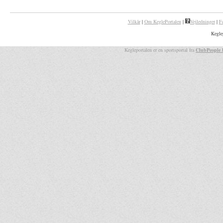
Vilkår
|
Om KeglePortalen
|
Vejledninger
|
F
Kegle
Kegleportalen er en sportsportal fra
ClubPeople 