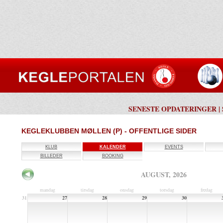
SENESTE OPDATERINGER
|
KEGLEKLUBBEN MØLLEN (P) - OFFENTLIGE SIDER
KLUB
KALENDER
EVENTS
BILLEDER
BOOKING
AUGUST, 2026
mandag
tirsdag
onsdag
torsdag
fredag
31
27
28
29
30