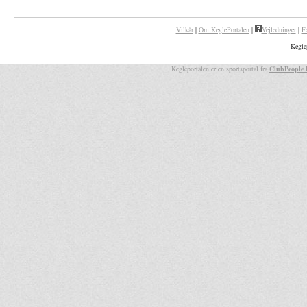
Vilkår
|
Om KeglePortalen
|
Vejledninger
|
F
Kegle
Kegleportalen er en sportsportal fra
ClubPeople 