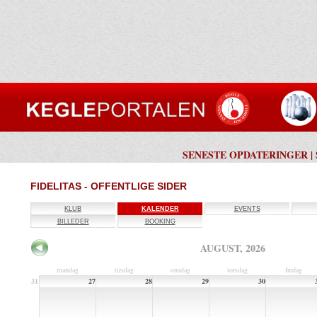
SENESTE OPDATERINGER
|
FIDELITAS - OFFENTLIGE SIDER
KLUB
KALENDER
EVENTS
BILLEDER
BOOKING
AUGUST, 2026
mandag
tirsdag
onsdag
torsdag
fredag
31
27
28
29
30