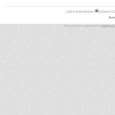
Vilkår
|
Om KeglePortalen
|
Vejledninger
|
F
Kegle
Kegleportalen er en sportsportal fra
ClubPeople 