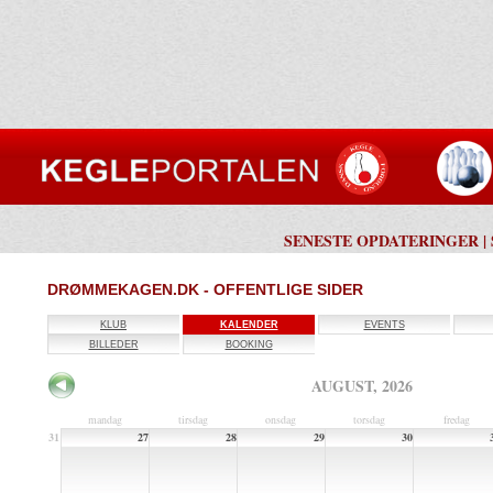
SENESTE OPDATERINGER
|
DRØMMEKAGEN.DK - OFFENTLIGE SIDER
KLUB
KALENDER
EVENTS
BILLEDER
BOOKING
AUGUST, 2026
mandag
tirsdag
onsdag
torsdag
fredag
31
27
28
29
30