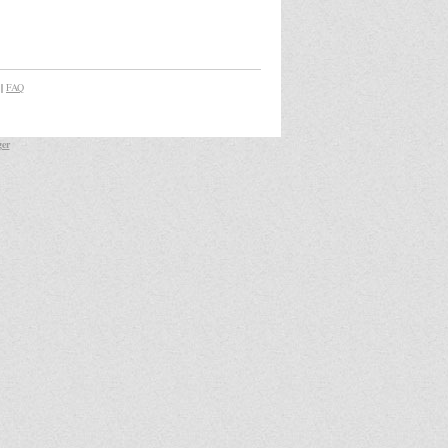
|
FAQ
ger