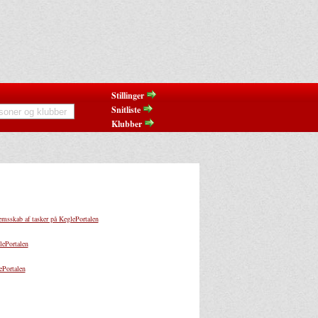
Stillinger
Snitliste
Klubber
sskab af tasker på KeglePortalen
ePortalen
Portalen