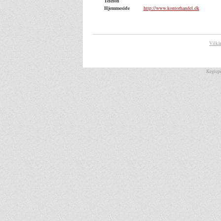
Telefon
Hjemmeside
http://www.kontorhandel.dk
Vilkå
Keglepo