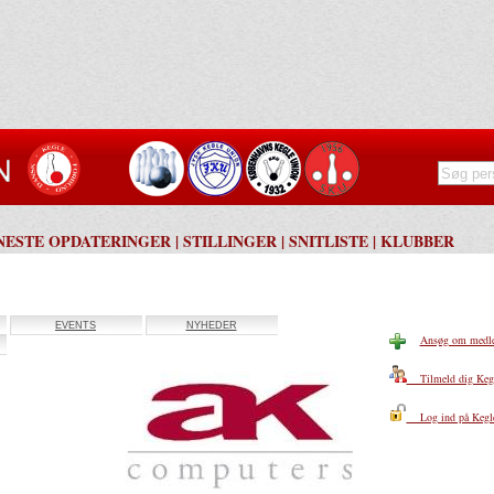
NESTE OPDATERINGER
|
STILLINGER
|
SNITLISTE
|
KLUBBER
EVENTS
NYHEDER
Ansøg om medlem
Tilmeld dig Kegl
Log ind på Kegle