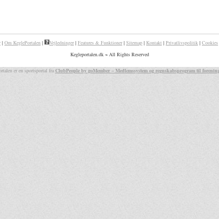
r
|
Om KeglePortalen
|
Vejledninger
|
Features & Funktioner
|
Sitemap
|
Kontakt
|
Privatlivspolitik
|
Cookies
Kegleportalen.dk ~ All Rights Reserved
rtalen er en sportsportal fra
ClubPeople by goMember – Medlemssystem og regnskabsprogram til forenin