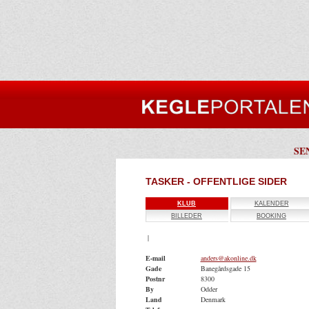
SE
TASKER - OFFENTLIGE SIDER
KLUB
KALENDER
BILLEDER
BOOKING
|
E-mail
anders@akonline.dk
Gade
Banegårdsgade 15
Postnr
8300
By
Odder
Land
Denmark