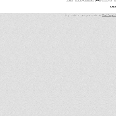
Vilkår
|
Om KeglePortalen
|
Vejledninger
|
F
Kegle
Kegleportalen er en sportsportal fra
ClubPeople 