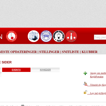
NESTE OPDATERINGER
|
STILLINGER
|
SNITLISTE
|
KLUBBER
 SIDER
EVENTS
NYHEDER
Ansøg om medle
KeglePortalen
Tilmeld dig Kegl
Log ind på Kegle