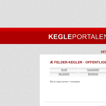
SE
Æ FELDER-KEGLER - OFFENTLIGE
KLUB
KALENDER
BILLEDER
BOOKING
Der er ingen poster i oversigten