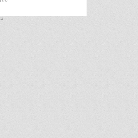
|
FAQ
ger