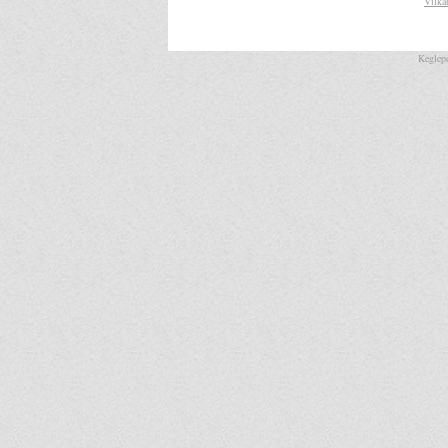
Vilkå
Keglepo