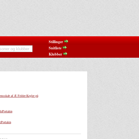
Stillinger
Snitliste
Klubber
msskab af Æ Felder-Kegler på
ePortalen
Portalen