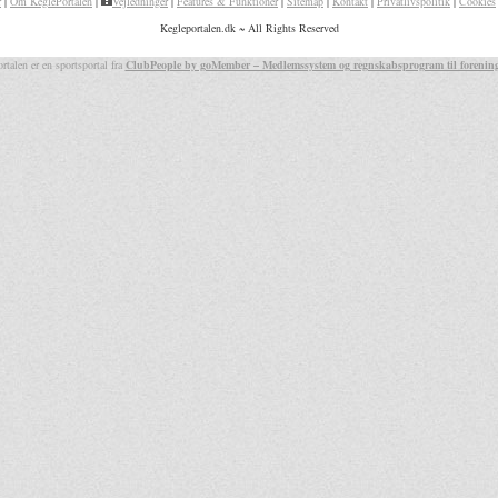
r
|
Om KeglePortalen
|
Vejledninger
|
Features & Funktioner
|
Sitemap
|
Kontakt
|
Privatlivspolitik
|
Cookies
Kegleportalen.dk ~ All Rights Reserved
rtalen er en sportsportal fra
ClubPeople by goMember – Medlemssystem og regnskabsprogram til forenin