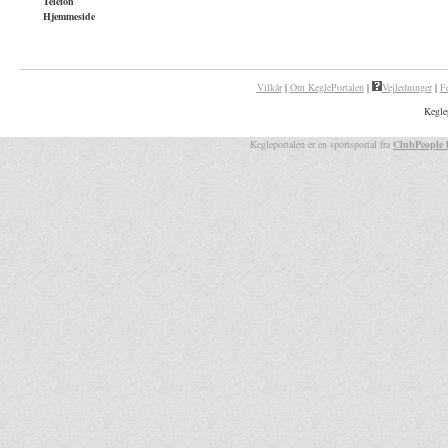
Telefon
Hjemmeside
Vilkår
|
Om KeglePortalen
|
Vejledninger
|
F
Kegle
Kegleportalen er en sportsportal fra
ClubPeople 