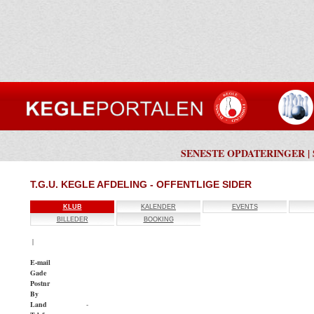
SENESTE OPDATERINGER
|
T.G.U. KEGLE AFDELING - OFFENTLIGE SIDER
KLUB
KALENDER
EVENTS
BILLEDER
BOOKING
|
E-mail
Gade
Postnr
By
Land
-