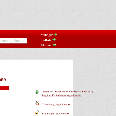
Stillinger
Snitliste
Klubber
DER
Ansøg om medlemsskab af Fredericia Familie og
Ungdom Kegleklub på KeglePortalen
Tilmeld dig KeglePortalen
Log ind på KeglePortalen