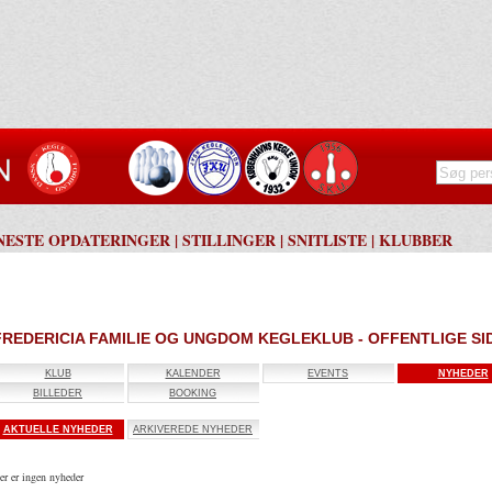
NESTE OPDATERINGER
|
STILLINGER
|
SNITLISTE
|
KLUBBER
FREDERICIA FAMILIE OG UNGDOM KEGLEKLUB - OFFENTLIGE SI
KLUB
KALENDER
EVENTS
NYHEDER
BILLEDER
BOOKING
AKTUELLE NYHEDER
ARKIVEREDE NYHEDER
er er ingen nyheder