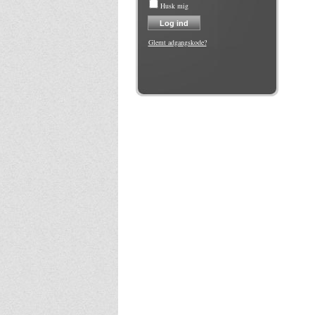
Husk mig
Glemt adgangskode?