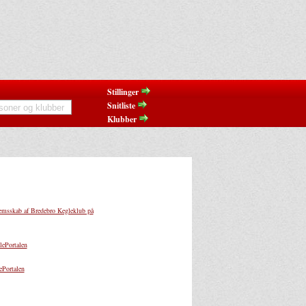
Stillinger
Snitliste
Klubber
msskab af Bredebro Kegleklub på
ePortalen
Portalen