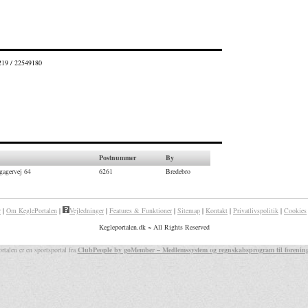
5219 / 22549180
0
Postnummer
By
gagervej 64
6261
Bredebro
r
|
Om KeglePortalen
|
Vejledninger
|
Features & Funktioner
|
Sitemap
|
Kontakt
|
Privatlivspolitik
|
Cookies
Kegleportalen.dk ~ All Rights Reserved
rtalen er en sportsportal fra
ClubPeople by goMember – Medlemssystem og regnskabsprogram til forenin