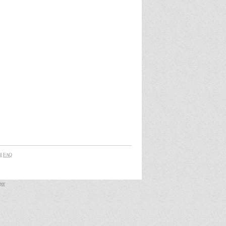
|
FAQ
ger