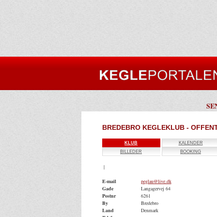
SE
BREDEBRO KEGLEKLUB - OFFENT
KLUB
KALENDER
BILLEDER
BOOKING
|
E-mail
peglau@live.dk
Gade
Langagervej 64
Postnr
6261
By
Bredebro
Land
Denmark