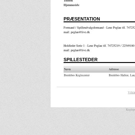
Telefon
Hjemmeside
PRÆSENTATION
Formand / Spilleudvalgsformand - Lene Peglau tlf. 7472
mail: peglau@live.dk
Holdleder Serie 1 - Lene Peglau tlf. 74725219 / 2254918
mail: peglau@live.dk
SPILLESTEDER
Navn
Adresse
Bredebro Keglecenter
Bredebro Hallen; Lan
Vilkå
Keglepo