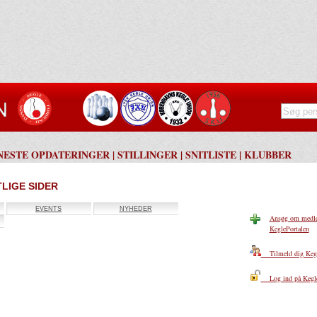
NESTE OPDATERINGER
|
STILLINGER
|
SNITLISTE
|
KLUBBER
LIGE SIDER
EVENTS
NYHEDER
Ansøg om medle
KeglePortalen
Tilmeld dig Kegl
Log ind på Kegle