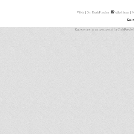
Vilkår
|
Om KeglePortalen
|
Vejledninger
|
F
Kegle
Kegleportalen er en sportsportal fra
ClubPeople 