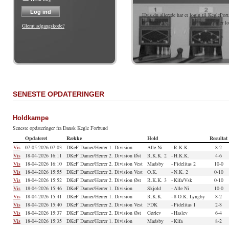
Hvis du allerede har et login til KeglePort
klub efter du er l
Glemt adgangskode?
SENESTE OPDATERINGER