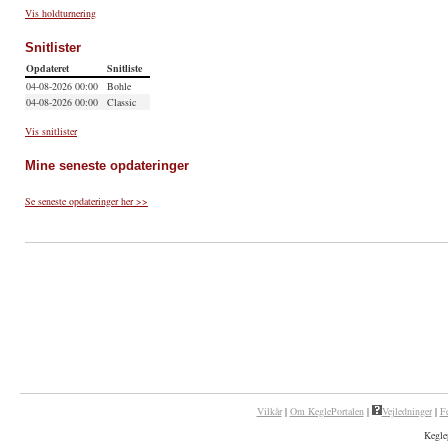
Se seneste opdateringer her >>
Vilkår
|
Om KeglePortalen
|
Vejledninger
|
F
Kegle