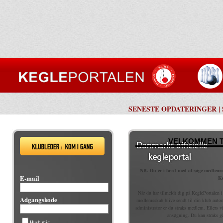
SENESTE OPDATERINGER
|
VELKOMMEN T
NB. Du er i færd med at søge medlem
E-mail
Ke
Når du har tilmeldt dig på KeglePortalen i
Adgangskode
medlemsskab blive sendt til din klub aut
administrator er du straks medlem. Ellers 
ansøgning. Du kan straks g
Husk mig