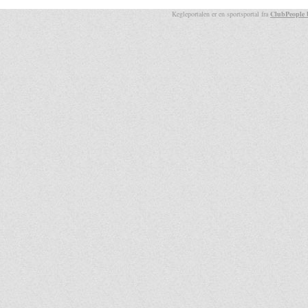
Kegleportalen er en sportsportal fra
ClubPeople 